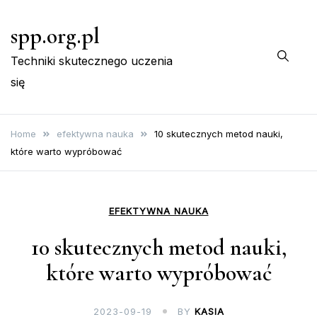
Skip
spp.org.pl
to
content
Techniki skutecznego uczenia
się
Home
efektywna nauka
10 skutecznych metod nauki,
które warto wypróbować
EFEKTYWNA NAUKA
10 skutecznych metod nauki,
które warto wypróbować
2023-09-19
BY
KASIA