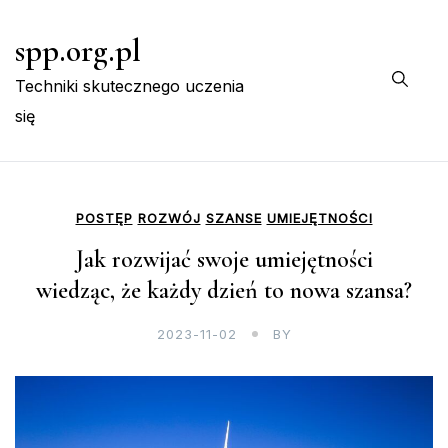
Skip
spp.org.pl
to
content
Techniki skutecznego uczenia
się
POSTĘP
ROZWÓJ
SZANSE
UMIEJĘTNOŚCI
Jak rozwijać swoje umiejętności
wiedząc, że każdy dzień to nowa szansa?
2023-11-02
BY