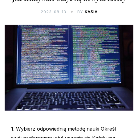
2023-08-13
BY
KASIA
1. Wybierz odpowiednią metodę nauki Określ
swój preferowany styl uczenia się Każdy ma